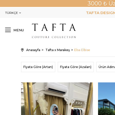
3000 ₺ Üz
TAFTA DESIGN
TÜRKÇE
MENU
Anasayfa
Tafta x Marakeş
Elsa Elbise
Fiyata Göre (Artan)
Fiyata Göre (Azalan)
Ürün Adın