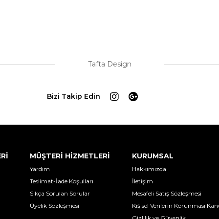
Tafta Design
Bizi Takip Edin
ERİ
MÜŞTERİ HİZMETLERİ
KURUMSAL
Yardım
Hakkımızda
Teslimat-İade Koşulları
İletişim
Sıkça Sorulan Sorular
Mesafeli Satış Sözleşmesi
Üyelik Sözleşmesi
Kişisel Verilerin Korunması Ka
Gizlilik ve Güvenlik