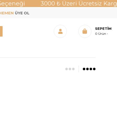
 Seçeneği 3000 ₺ Üzeri Ücretsiz K
! HEMEN
ÜYE OL
SEPETIM
0
Ürün