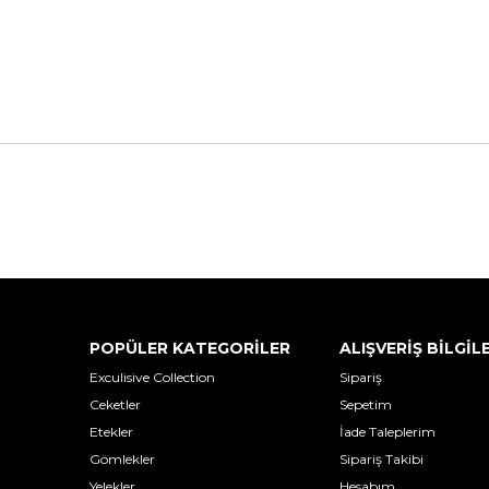
POPÜLER KATEGORİLER
ALIŞVERİŞ BİLGİL
Exculisive Collection
Sipariş
Ceketler
Sepetim
Etekler
İade Taleplerim
Gömlekler
Sipariş Takibi
Yelekler
Hesabım