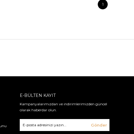
1
E-BÜLTEN KAYIT
Kampanyalarımızdan ve indirimlerimizden güncel
olarak haberdar olun.
Gönder
nunu