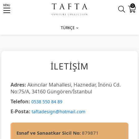
0
MENU
eçeneği 3000 ₺ Üzeri Ücretsiz Kargo
TÜRKÇE
İLETİŞİM
Adres:
Akıncılar Mahallesi, Haznedar, İnönü Cd.
No:75/A, 34160 Güngören/İstanbul
Telefon:
0538 550 84 89
E-Posta:
taftadesign@hotmail.com
Esnaf ve Sanaatkar Sicil No:
879871