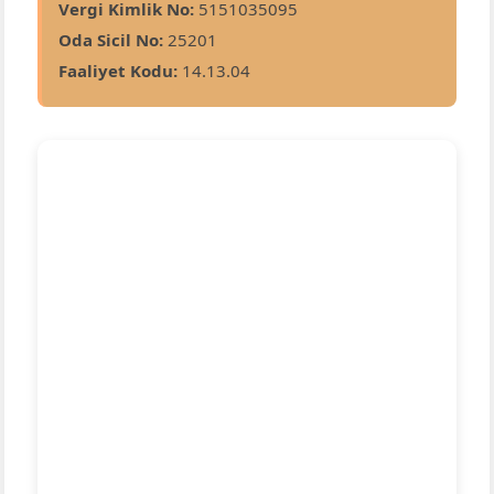
Vergi Kimlik No:
5151035095
Oda Sicil No:
25201
Faaliyet Kodu:
14.13.04