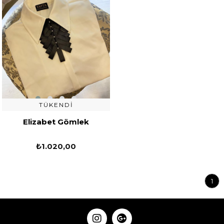
TÜKENDI
Elizabet Gömlek
₺1.020,00
1