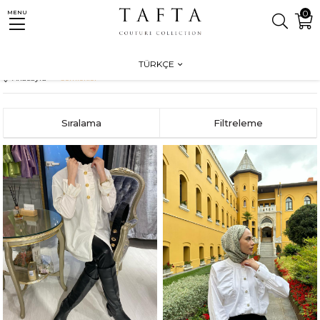
0
MENU
eneği 3000 ₺ Üzeri Ücretsiz Kargo
TÜRKÇE
Anasayfa
Gömlekler
Sıralama
Filtreleme