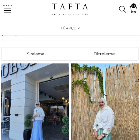
0
MENU
Seçeneği 3000 ₺ Üzeri Ücretsiz Ka
TÜRKÇE
Anasayfa
Etekler
Saten Etek
Sıralama
Filtreleme