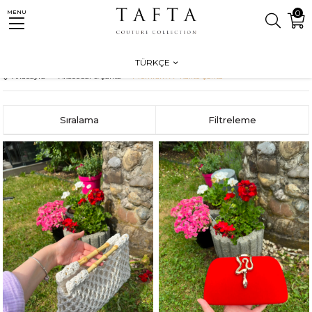
0
MENU
i 3000 ₺ Üzeri Ücretsiz Kargo Ay
TÜRKÇE
Anasayfa
Aksesuar & Çanta
Premium A+ Kalite Çanta
Sıralama
Filtreleme