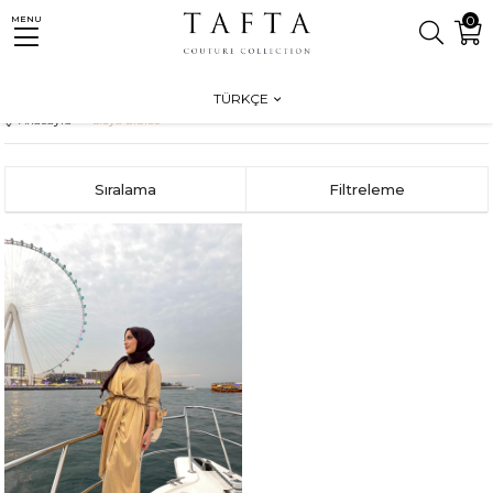
0
MENU
go Seçeneği 3000 ₺ Üzeri Ücretsiz
TÜRKÇE
Anasayfa
Lidya Elbise
Sıralama
Filtreleme
Fırsat
Ürünü